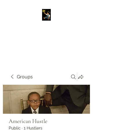
Original American
Foundation
Our Past Is Our Future.
Groups
American Hustle
Public
·
1 Hustlers