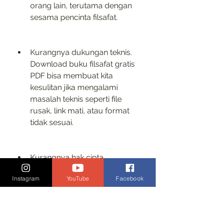
orang lain, terutama dengan 
sesama pencinta filsafat.
Kurangnya dukungan teknis. 
Download buku filsafat gratis 
PDF bisa membuat kita 
kesulitan jika mengalami 
masalah teknis seperti file 
rusak, link mati, atau format 
tidak sesuai.
Kurangnya hak cipta. 
Download buku filsafat gratis 
Instagram
YouTube
Facebook
PDF bisa melanggar hak cipta 
dari pengarang atau penerbit 
buku jika tidak dilakukan 
dengan izin atau tanpa 